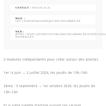
CONTACT :
0456/30.34.26
MAIL :
CEC.LASOURISQUICREE@CCHAUTESAMBRE.BE
WEB :
HTTPS://WWW.CENTRECULTURELHAUTESAMBRE.BE/EVENT/COUL
NATURELLES/
2 modules indépendants pour créer autour des plantes
1er :4 juin → 2 juillet 2026, les jeudis de 13h–16h
2ème : 3 septembre → 1er octobre 2026, les jeudis de
13h–16h
Et si votre palette d’artiste puisait ses racines