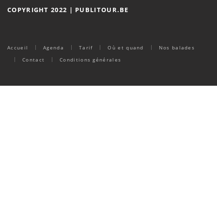
COPYRIGHT 2022 | PUBLITOUR.BE
Accueil
Agenda
Tarif
Où et quand
Nos balades
Contact
Conditions générales