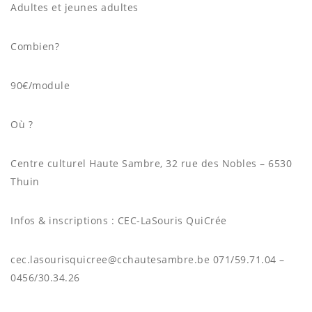
Adultes et jeunes adultes
Combien?
90€/module
Où ?
Centre culturel Haute Sambre, 32 rue des Nobles – 6530
Thuin
Infos & inscriptions : CEC-LaSouris QuiCrée
cec.lasourisquicree@cchautesambre.be 071/59.71.04 –
0456/30.34.26