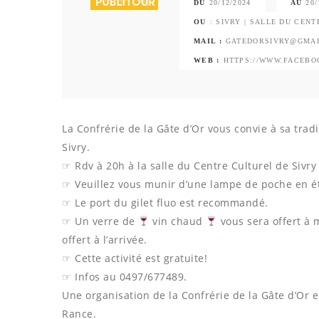
DU
20/12/2024
AU
20/
OU
: SIVRY | SALLE DU CEN
MAIL :
GATEDORSIVRY@GMA
WEB :
HTTPS://WWW.FACEBOO
La Confrérie de la Gâte d’Or vous convie à sa tra
Sivry.
☞ Rdv à 20h à la salle du Centre Culturel de Sivr
☞ Veuillez vous munir d’une lampe de poche en é
☞ Le port du gilet fluo est recommandé.
☞ Un verre de
vin chaud
vous sera offert à 
offert à l’arrivée.
☞ Cette activité est gratuite!
☞ Infos au 0497/677489.
Une organisation de la Confrérie de la Gâte d’Or en
Rance.