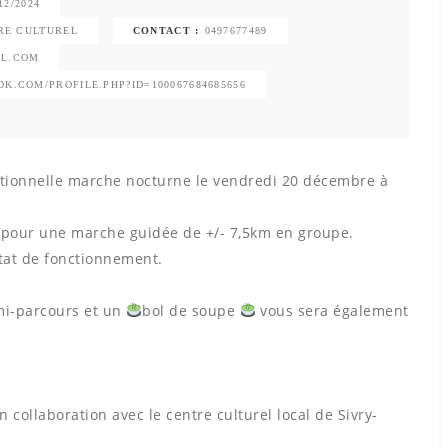
12/2024
TRE CULTUREL
CONTACT :
0497677489
IL.COM
K.COM/PROFILE.PHP?ID=100067684685656
ditionnelle marche nocturne le vendredi 20 décembre à
y pour une marche guidée de +/- 7,5km en groupe.
tat de fonctionnement.
mi-parcours et un
bol de soupe
vous sera également
 collaboration avec le centre culturel local de Sivry-