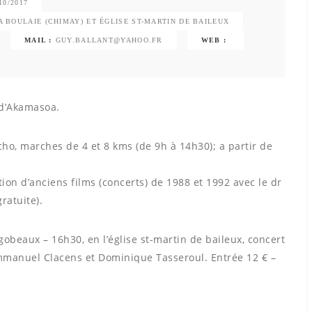
10/2017
LA BOULAIE (CHIMAY) ET ÉGLISE ST-MARTIN DE BAILEUX
MAIL :
GUY.BALLANT@YAHOO.FR
WEB :
 d’Akamasoa.
cho, marches de 4 et 8 kms (de 9h à 14h30); a partir de
tion d’anciens films (concerts) de 1988 et 1992 avec le dr
ratuite).
eaux – 16h30, en l’église st-martin de baileux, concert
Emmanuel Clacens et Dominique Tasseroul. Entrée 12 € –