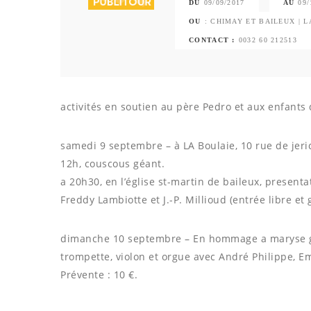
DU
09/09/2017
AU
09/
OU
: CHIMAY ET BAILEUX | 
CONTACT :
0032 60 212513
activités en soutien au père Pedro et aux enfants
samedi 9 septembre – à LA Boulaie, 10 rue de jeri
12h, couscous géant.
a 20h30, en l’église st-martin de baileux, presenta
Freddy Lambiotte et J.-P. Millioud (entrée libre et g
dimanche 10 septembre – En hommage a maryse gob
trompette, violon et orgue avec André Philippe, 
Prévente : 10 €.