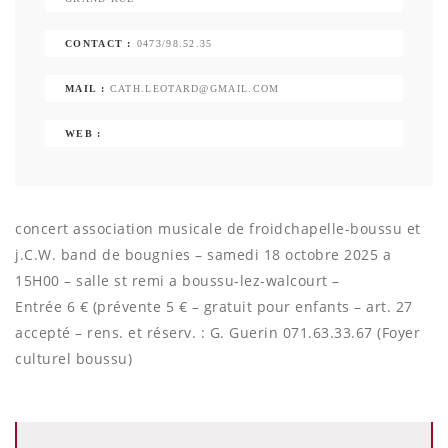
CONTACT :
0473/98.52.35
MAIL :
CATH.LEOTARD@GMAIL.COM
WEB :
concert association musicale de froidchapelle-boussu et
j.C.W. band de bougnies – samedi 18 octobre 2025 a
15H00 – salle st remi a boussu-lez-walcourt –
Entrée 6 € (prévente 5 € – gratuit pour enfants – art. 27
accepté – rens. et réserv. : G. Guerin 071.63.33.67 (Foyer
culturel boussu)