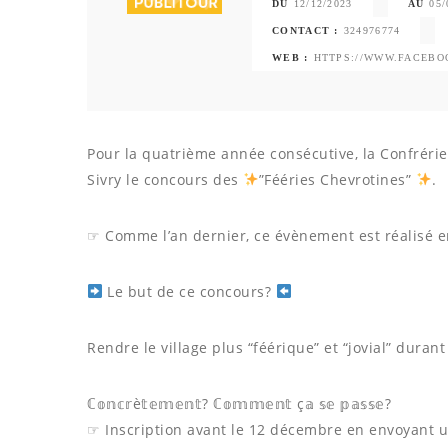
DU
12/12/2023
AU
05/
CONTACT :
324976774
WEB :
HTTPS://WWW.FACEBOO
Pour la quatrième année consécutive, la Confrérie
Sivry le concours des
”Fééries Chevrotines”
.
☞ Comme l’an dernier, ce évènement est réalisé 
Le but de ce concours?
Rendre le village plus “féérique” et “jovial” durant
ℂ𝕠𝕟𝕔𝕣è𝕥𝕖𝕞𝕖𝕟𝕥? ℂ𝕠𝕞𝕞𝕖𝕟𝕥 ç𝕒 𝕤𝕖 𝕡𝕒𝕤𝕤𝕖?
☞ Inscription avant le 12 décembre en envoyant