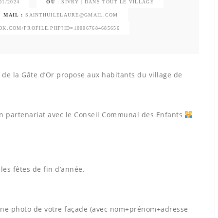
01/2024
OU
: SIVRY | DANS TOUT LE VILLAGE
MAIL :
SAINTHUILELAURE@GMAIL.COM
K.COM/PROFILE.PHP?ID=100067684685656
 de la Gâte d’Or propose aux habitants du village de
en partenariat avec le Conseil Communal des Enfants
 les fêtes de fin d’année.
 une photo de votre façade (avec nom+prénom+adresse