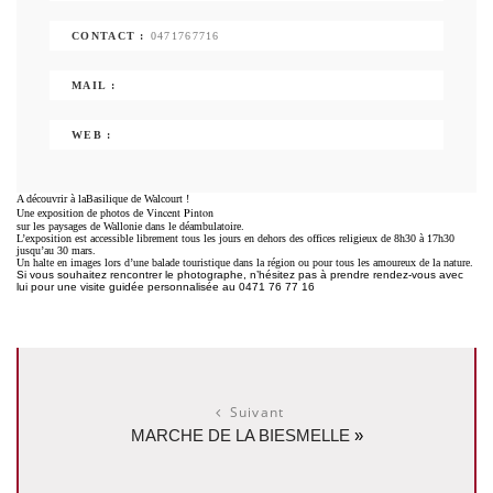
CONTACT :
0471767716
MAIL :
WEB :
A découvrir à laBasilique de Walcourt !
Vincent Pinton
Une exposition de photos de
sur les paysages de Wallonie dans le déambulatoire.
L’exposition est accessible librement tous les jours en dehors des offices religieux de 8h30 à 17h30
jusqu’au 30 mars.
Un halte en images lors d’une balade touristique dans la région ou pour tous les amoureux de la nature.
Si vous souhaitez rencontrer le photographe, n’hésitez pas à prendre rendez-vous avec
lui pour une visite guidée personnalisée au 0471 76 77 16
Suivant
MARCHE DE LA BIESMELLE
»