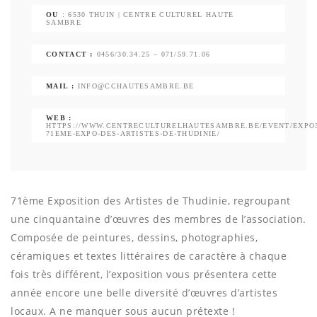
OU
: 6530 THUIN | CENTRE CULTUREL HAUTE
SAMBRE
CONTACT :
0456/30.34.25 – 071/59.71.06
MAIL :
INFO@CCHAUTESAMBRE.BE
WEB :
HTTPS://WWW.CENTRECULTURELHAUTESAMBRE.BE/EVENT/EXPO3
71EME-EXPO-DES-ARTISTES-DE-THUDINIE/
71ème Exposition des Artistes de Thudinie, regroupant
une cinquantaine d’œuvres des membres de l’association.
Composée de peintures, dessins, photographies,
céramiques et textes littéraires de caractère à chaque
fois très différent, l’exposition vous présentera cette
année encore une belle diversité d’œuvres d’artistes
locaux. A ne manquer sous aucun prétexte !