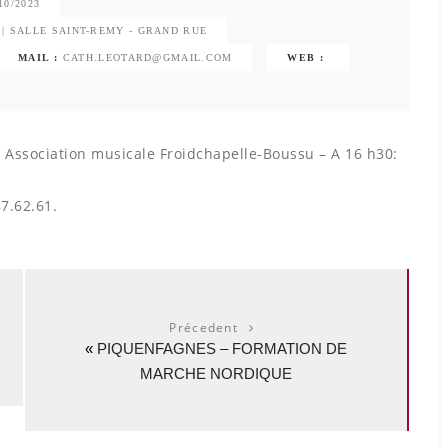
10/2023
| SALLE SAINT-REMY - GRAND RUE
MAIL :
CATH.LEOTARD@GMAIL.COM
WEB :
 Association musicale Froidchapelle-Boussu – A 16 h30:
87.62.61.
Précedent
«
PIQUENFAGNES – FORMATION DE
MARCHE NORDIQUE