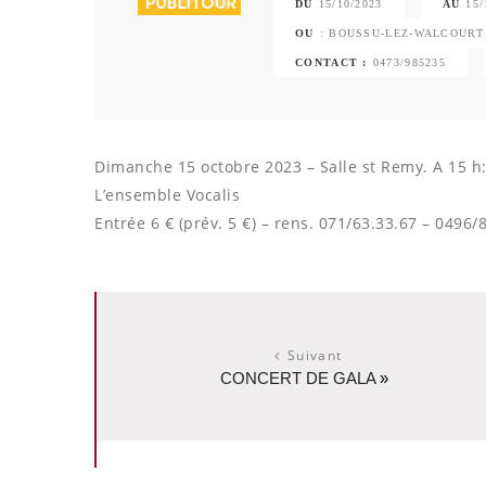
DU
15/10/2023
AU
15/
OU
: BOUSSU-LEZ-WALCOURT 
CONTACT :
0473/985235
Dimanche 15 octobre 2023 – Salle st Remy. A 15 h:
L’ensemble Vocalis
Entrée 6 € (prév. 5 €) – rens. 071/63.33.67 – 0496/
Suivant
CONCERT DE GALA
»