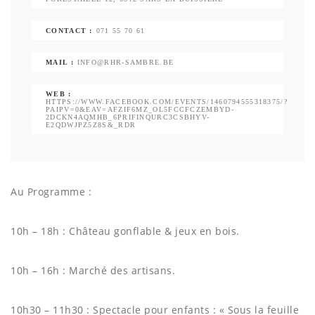
CONTACT :
071 55 70 61
MAIL :
INFO@RHR-SAMBRE.BE
WEB :
HTTPS://WWW.FACEBOOK.COM/EVENTS/1460794555318375/?
PAIPV=0&EAV=AFZIF6MZ_OL5FCCFCZEMBYD-
2DCKN4AQMHB_6PRIFINQURC3CSBHYV-
E2QDWJPZ5Z8S&_RDR
Au Programme :
10h – 18h : Château gonflable & jeux en bois.
10h – 16h : Marché des artisans.
10h30 – 11h30 : Spectacle pour enfants : « Sous la feuille