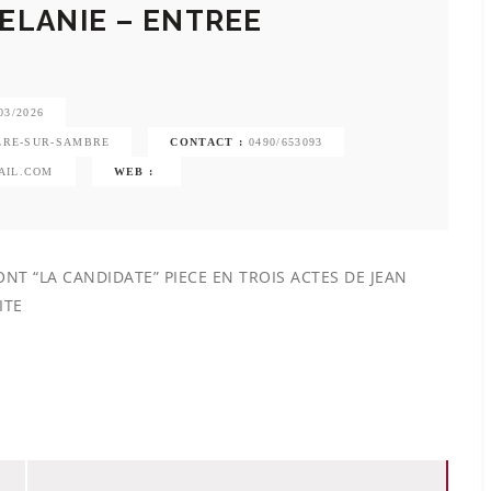
ELANIE – ENTREE
03/2026
OLRE-SUR-SAMBRE
CONTACT :
0490/653093
AIL.COM
WEB :
NT “LA CANDIDATE” PIECE EN TROIS ACTES DE JEAN
ITE