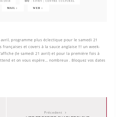
04/2018
OU
: SIVRY | CENTRE CULTUREL
MAIL :
WEB :
 avril, programme plus éclectique pour le samedi 21
ns françaises et covers à la sauce anglaise !!! un week-
affiche (le samedi 21 avril) et pour la première fois à
 attend et on vous espère… nombreux . Bloquez vos dates
Précedent