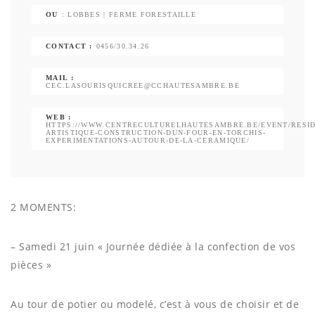
OU
: LOBBES | FERME FORESTAILLE
CONTACT :
0456/30.34.26
MAIL :
CEC.LASOURISQUICREE@CCHAUTESAMBRE.BE
WEB :
HTTPS://WWW.CENTRECULTURELHAUTESAMBRE.BE/EVENT/RESI
ARTISTIQUE-CONSTRUCTION-DUN-FOUR-EN-TORCHIS-
EXPERIMENTATIONS-AUTOUR-DE-LA-CERAMIQUE/
2 MOMENTS:
– Samedi 21 juin « Journée dédiée à la confection de vos
pièces »
Au tour de potier ou modelé, c’est à vous de choisir et de