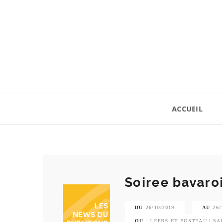
ACCUEIL
Soiree bavaro
DU
26/10/2019
AU
26/
OU
: LEERS ET FOSTEAU | 