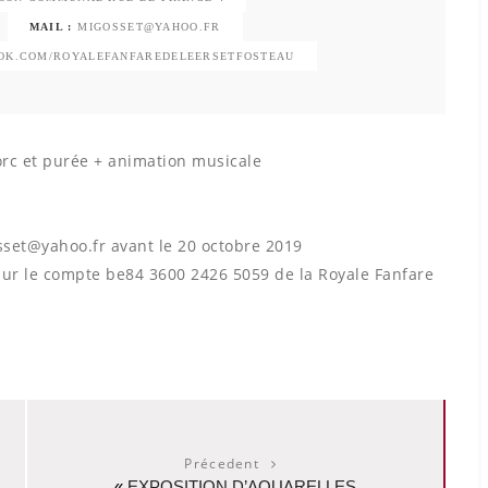
MAIL :
MIGOSSET@YAHOO.FR
OOK.COM/ROYALEFANFAREDELEERSETFOSTEAU
rc et purée + animation musicale
set@yahoo.fr avant le 20 octobre 2019
sur le compte be84 3600 2426 5059 de la Royale Fanfare
Précedent
«
EXPOSITION D’AQUARELLES