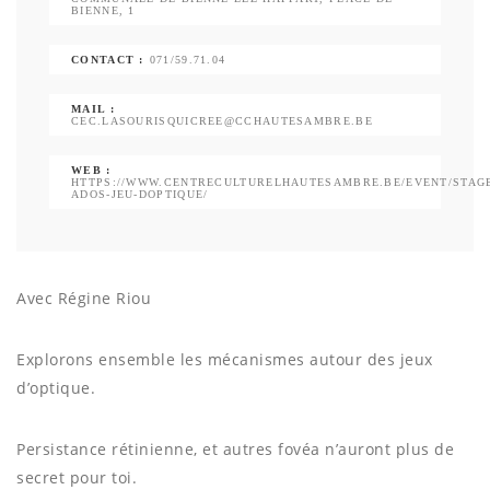
BIENNE, 1
CONTACT :
071/59.71.04
MAIL :
CEC.LASOURISQUICREE@CCHAUTESAMBRE.BE
WEB :
HTTPS://WWW.CENTRECULTURELHAUTESAMBRE.BE/EVENT/STAG
ADOS-JEU-DOPTIQUE/
Avec Régine Riou
Explorons ensemble les mécanismes autour des jeux
d’optique.
Persistance rétinienne, et autres fovéa n’auront plus de
secret pour toi.