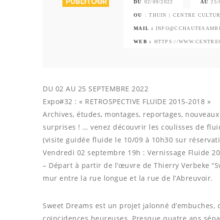
DU
02/09/2022
AU
25/
OU
: THUIN | CENTRE CULT
MAIL :
INFO@CCHAUTESAMB
WEB :
HTTPS://WWW.CENTRE
DU 02 AU 25 SEPTEMBRE 2022
Expo#32 : « RETROSPECTIVE FLUIDE 2015-2018 »
Archives, études, montages, reportages, nouveaux
surprises ! … venez découvrir les coulisses de flu
(visite guidée fluide le 10/09 à 10h30 sur réservat
Vendredi 02 septembre 19h : Vernissage Fluide 20
– Départ à partir de l’œuvre de Thierry Verbeke “S
mur entre la rue longue et la rue de l’Abreuvoir.
Sweet Dreams est un projet jalonné d’embuches, 
coïncidences heureuses. Presque quatre ans sépare