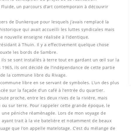
ur Fluide, un parcours d’art contemporain à découvrir
ockers de Dunkerque pour lesquels j’avais remplacé la
historique qui avait accueilli les luttes syndicales mais
 nouvelle enseigne réalisée à l’identique.
s résidant à Thuin. Il y a effectivement quelque chose
 jouxte les bords de Sambre.
ils se sont installés à terre tout en gardant un œil sur la
 1965, ils ont décidé de l’indépendance de cette partie
r, de la commune libre du Rivage.
r commune libre en se servant de symboles. L’un des plus
acée sur la façade d’un café à l’entrée du quartier.
oute proche, entre les deux rives de la rivière, mais
u ou sur terre. Pour rappeler cette grande époque, le
ans une péniche réaménagée. Lors de mon voyage de
s ayant trait à la vie batelière et notamment de beaux
ouage que l’on appelle matelotage. C’est du mélange de