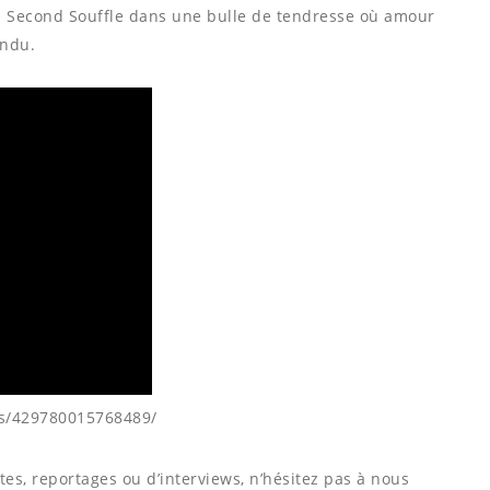
n Second Souffle dans une bulle de tendresse où amour
endu.
ts/429780015768489/
es, reportages ou d’interviews, n’hésitez pas à nous