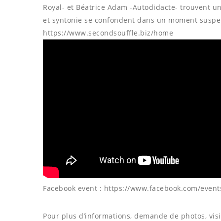
Royal- et Béatrice Adam -Autodidacte- trouvent u
et syntonie se confondent dans un moment susp
https://www.secondsouffle.biz/home
Facebook event : https://www.facebook.com/even
Pour plus d’informations, demande de photos, visit