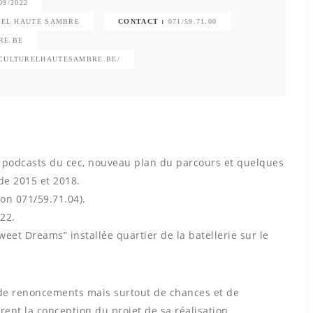
09/2022
UREL HAUTE SAMBRE
CONTACT :
071/59.71.00
RE.BE
CULTURELHAUTESAMBRE.BE/
 podcasts du cec, nouveau plan du parcours et quelques
ide 2015 et 2018.
ion 071/59.71.04).
22.
weet Dreams” installée quartier de la batellerie sur le
de renoncements mais surtout de chances et de
nt la conception du projet de sa réalisation.