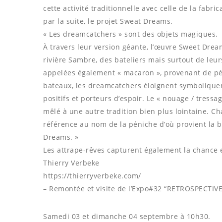
cette activité traditionnelle avec celle de la fabr
par la suite, le projet Sweat Dreams.
« Les dreamcatchers » sont des objets magiques.
À travers leur version géante, l’œuvre Sweet Dre
rivière Sambre, des bateliers mais surtout de leur
appelées également « macaron », provenant de pén
bateaux, les dreamcatchers éloignent symbolique
positifs et porteurs dʼespoir. Le « nouage / tressage
mêlé à une autre tradition bien plus lointaine. 
référence au nom de la péniche d’où provient la 
Dreams. »
Les attrape-rêves capturent également la chance 
Thierry Verbeke
https://thierryverbeke.com/
– Remontée et visite de l’Expo#32 “RETROSPECTIVE 
Samedi 03 et dimanche 04 septembre à 10h30.