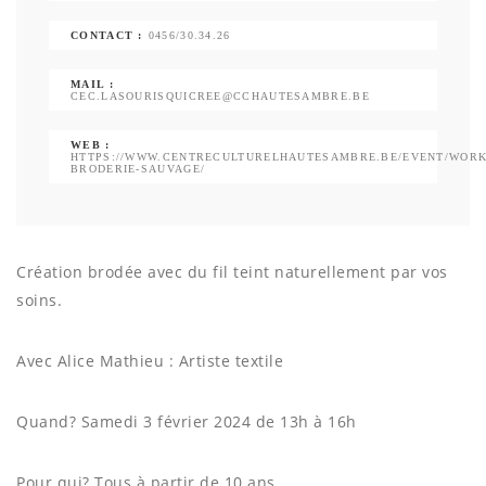
CONTACT :
0456/30.34.26
MAIL :
CEC.LASOURISQUICREE@CCHAUTESAMBRE.BE
WEB :
HTTPS://WWW.CENTRECULTURELHAUTESAMBRE.BE/EVENT/WORK
BRODERIE-SAUVAGE/
Création brodée avec du fil teint naturellement par vos
soins.
Avec Alice Mathieu : Artiste textile
Quand? Samedi 3 février 2024 de 13h à 16h
Pour qui? Tous à partir de 10 ans