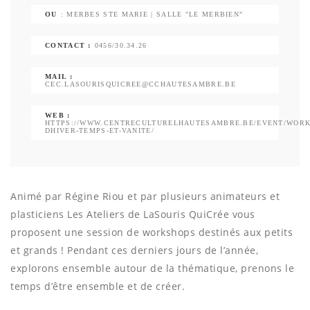
OU
: MERBES STE MARIE | SALLE "LE MERBIEN"
CONTACT :
0456/30.34.26
MAIL :
CEC.LASOURISQUICREE@CCHAUTESAMBRE.BE
WEB :
HTTPS://WWW.CENTRECULTURELHAUTESAMBRE.BE/EVENT/WORK
DHIVER-TEMPS-ET-VANITE/
Animé par Régine Riou et par plusieurs animateurs et
plasticiens Les Ateliers de LaSouris QuiCrée vous
proposent une session de workshops destinés aux petits
et grands ! Pendant ces derniers jours de l’année,
explorons ensemble autour de la thématique, prenons le
temps d’être ensemble et de créer.