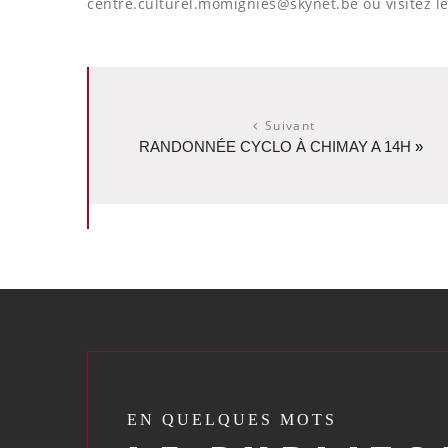
centre.culturel.momignies@skynet.be ou visitez l
Suivant
RANDONNÉE CYCLO À CHIMAY A 14H
»
EN QUELQUES MOTS