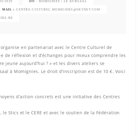
03/2020
OU
: MOMIGNIES | LE KURSAAL
MAIL :
CENTRE.CULTUREL.MOMIGNIES@SKYNET.COM
IES.BE
organise en partenariat avec le Centre Culturel de
née de réflexion et d’échanges pour mieux comprendre les
e jeune aujourd’hui ? » et les divers ateliers se
aal à Momignies. Le droit d’inscription est de 10 €. Voici
oyens d’action concrets est une initiative des Centres
le Stics et le CERE et avec le soutien de la Fédération