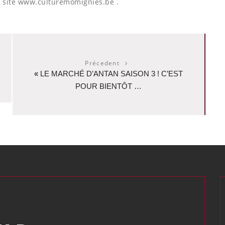
e site www.culturemomignies.be .
Précedent
«
LE MARCHÉ D’ANTAN SAISON 3 ! C’EST
POUR BIENTÔT …