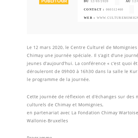
DU
12/03/2020
AU
12/
CONTACT :
060512460
WEB :
WWW.CULTUREMOMIGN
Le 12 mars 2020, le Centre Culturel de Momignies 
Chimay une journée spéciale. Il s’agit d’une jour
jeunes d’aujourd’hui. La conférence « c’est quoi êtr
dérouleront de 09h00 à 16h30 dans la salle le Kurs
le programme de la journée.
Cette journée de réflexion et d’échanges sur des m
culturels de Chimay et Momignies,
en partenariat avec La Fondation Chimay Wartoise, 
Wallonie-Bruxelles
Programme