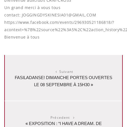
bienvenue auxclubs CANI-CROSS
Un grand merci à vous tous
contact: JOGGINGDYSKINESIA01@GMAIL.COM
https://www.facebook.com/events/296930521186818/?
acontext=%7B%22source%22%3A5%2C%22action_history
Bienvenue à tous
Suivant
FASILADANSE! DIMANCHE PORTES OUVERTES
LE 08 SEPTEMBRE À 15H30
»
Précedent
«
EXPOSITION : “I HAVE A DREAM. DE