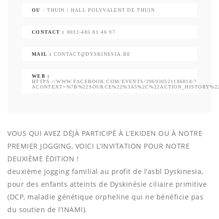
OU
: THUIN | HALL POLYVALENT DE THUIN
CONTACT :
0032-485 81 46 97
MAIL :
CONTACT@DYSKINESIA.BE
WEB :
HTTPS://WWW.FACEBOOK.COM/EVENTS/296930521186818/?
ACONTEXT=%7B%22SOURCE%22%3A5%2C%22ACTION_HISTORY%2
VOUS QUI AVEZ DÉJÀ PARTICIPÉ À L’EKIDEN OU À NOTRE
PREMIER JOGGING, VOICI L’INVITATION POUR NOTRE
DEUXIÈME ÉDITION !
deuxième jogging familial au profit de l’asbl Dyskinesia,
pour des enfants atteints de Dyskinésie ciliaire primitive
(DCP, maladie génétique orpheline qui ne bénéficie pas
du soutien de l’INAMI).