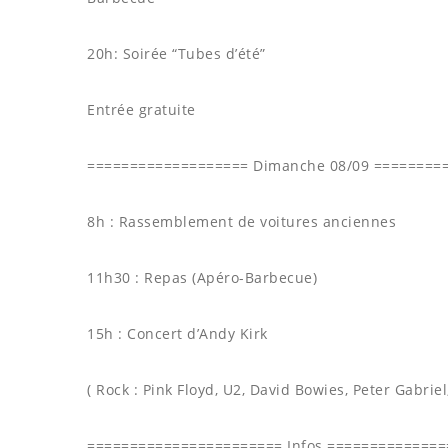
20h: Soirée “Tubes d’été”
Entrée gratuite
=================== Dimanche 08/09 ========
8h : Rassemblement de voitures anciennes
11h30 : Repas (Apéro-Barbecue)
15h : Concert d’Andy Kirk
( Rock : Pink Floyd, U2, David Bowies, Peter Gabriel
======================= Infos =============