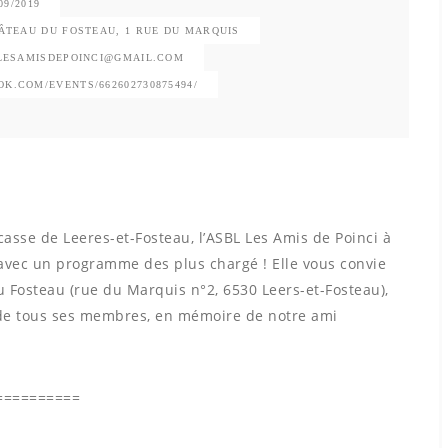
09/2019
HÂTEAU DU FOSTEAU, 1 RUE DU MARQUIS
LESAMISDEPOINCI@GMAIL.COM
K.COM/EVENTS/662602730875494/
ucasse de Leeres-et-Fosteau, l’ASBL Les Amis de Poinci à
 avec un programme des plus chargé ! Elle vous convie
u Fosteau (rue du Marquis n°2, 6530 Leers-et-Fosteau),
de tous ses membres, en mémoire de notre ami
==========