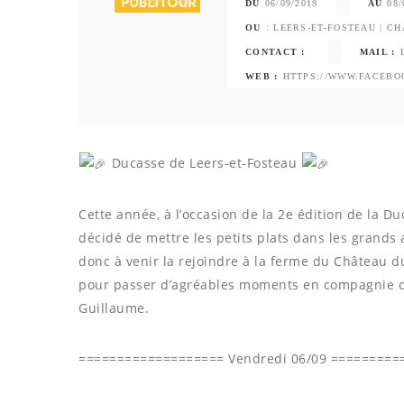
DU
06/09/2019
AU
08/
OU
: LEERS-ET-FOSTEAU | C
CONTACT :
MAIL :
WEB :
HTTPS://WWW.FACEBOO
Ducasse de Leers-et-Fosteau
Cette année, à l’occasion de la 2e édition de la D
décidé de mettre les petits plats dans les grands
donc à venir la rejoindre à la ferme du Château d
pour passer d’agréables moments en compagnie 
Guillaume.
=================== Vendredi 06/09 =========