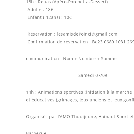
18h : Repas (Apéro-Porchetta-Dessert)
️ Adulte : 18€
️ Enfant (-12ans) : 10€
️ Réservation : lesamisdePoinci@gmail.com
️ Confirmation de réservation : Be23 0689 1031 26
communication : Nom + Nombre + Somme
==================== Samedi 07/09 =========
14h : Animations sportives (initiation à la marche
et éducatives (grimages, jeux anciens et jeux gonf
Organisés par l’AMO Thudijeune, Hainaut Sport e
Barbecue