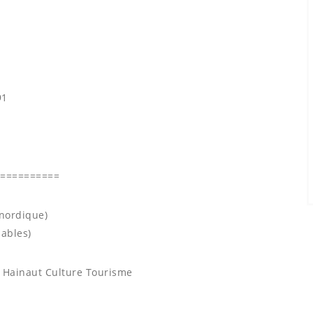
91
===========
 nordique)
lables)
t Hainaut Culture Tourisme