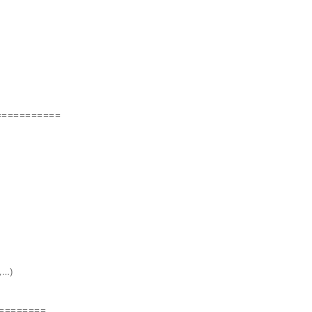
===========
,…)
=========