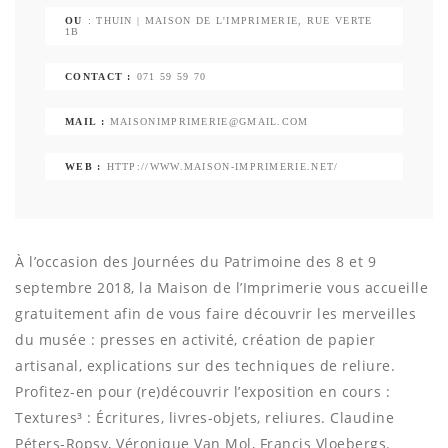
OU
: THUIN | MAISON DE L'IMPRIMERIE, RUE VERTE
1B
CONTACT :
071 59 59 70
MAIL :
MAISONIMPRIMERIE@GMAIL.COM
WEB :
HTTP://WWW.MAISON-IMPRIMERIE.NET/
À l’occasion des Journées du Patrimoine des 8 et 9
septembre 2018, la Maison de l’Imprimerie vous accueille
gratuitement afin de vous faire découvrir les merveilles
du musée : presses en activité, création de papier
artisanal, explications sur des techniques de reliure.
Profitez-en pour (re)découvrir l’exposition en cours :
Textures³ : Écritures, livres-objets, reliures. Claudine
Péters-Ropsy, Véronique Van Mol, Francis Vloebergs.