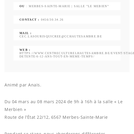
OU
: MERBES-SAINTE-MARIE | SALLE "LE MEBIEN"
CONTACT :
0456/30.34.26
MAIL :
CEC.LASOURISQUICREE@CCHAUTESAMBRE.BE
WEB :
HTTPS://WWW.CENTRECULTURELHAUTESAMBRE.BE/EVENT/STAG
DETENTE-6-12-ANS-TOUT-EN-MEME-TEMPS/
Animé par Anaïs.
Du 04 mars au 08 mars 2024 de 9h à 16h à la salle « Le
Merbien »
Route de l’État 22/12, 6567 Merbes-Sainte-Marie
Pendant ce stage, nous aborderons différentes